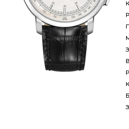
К
П
З
Р
К
Б
З