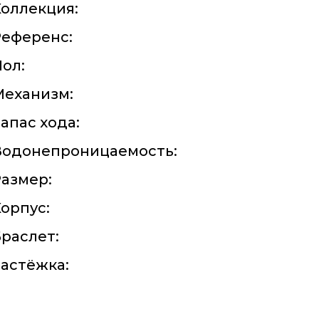
оллекция:
Референс:
ол:
Механизм:
апас хода:
Водонепроницаемость:
азмер:
орпус:
раслет:
астёжка: