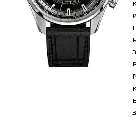
К
П
З
Р
К
Б
З