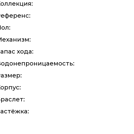
оллекция:
Референс:
ол:
Механизм:
апас хода:
Водонепроницаемость:
азмер:
орпус:
раслет:
астёжка: